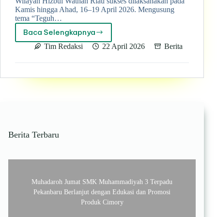
Wilayah Hizbul Wathan Riau sukses dilaksanakan pada
Kamis hingga Ahad, 16–19 April 2026. Mengusung
tema “Teguh…
Baca Selengkapnya
Pencerahan
dan
Tim Redaksi
22 April 2026
Berita
Pengayaan
Pelatih
Hizbul
Wathan
Se-
Riau
Menguatkan
Semangat
Teguh
Berita Terbaru
Iman,
Cakap
Pandu
Muhadaroh Jumat SMK Muhammadiyah 3 Terpadu
Pekanbaru Berlanjut dengan Edukasi dan Promosi
Produk Cimory