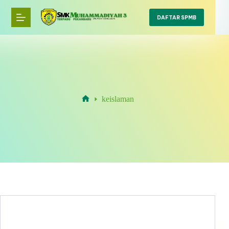
Skip
to
DAFTAR SPMB
content
keislaman
Home