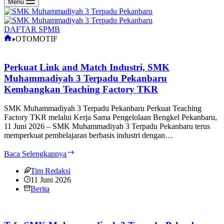
Menu
DAFTAR SPMB
Home
OTOMOTIF
Perkuat Link and Match Industri, SMK
Muhammadiyah 3 Terpadu Pekanbaru
Kembangkan Teaching Factory TKR
SMK Muhammadiyah 3 Terpadu Pekanbaru Perkuat Teaching
Factory TKR melalui Kerja Sama Pengelolaan Bengkel Pekanbaru,
11 Juni 2026 – SMK Muhammadiyah 3 Terpadu Pekanbaru terus
memperkuat pembelajaran berbasis industri dengan…
Perkuat
Baca Selengkapnya
Link
and
Tim Redaksi
Match
11 Juni 2026
Industri,
Berita
SMK
Muhammadiyah
3
Terpadu