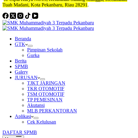
Tuah Madani, Kota Pekanbaru, Riau 28291
.
Beranda
GTK
Pimpinan Sekolah
Gurka
Berita
SPMB
Galery
JURUSAN
TJKT JARINGAN
TKR OTOMOTIF
TSM OTOMOTIF
TP PEMESINAN
Akutansi
MLB PERKANTORAN
Aplikasi
Cek Kelulusan
DAFTAR SPMB