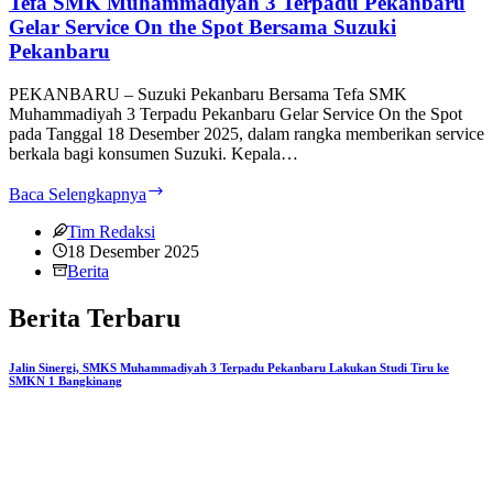
Tefa SMK Muhammadiyah 3 Terpadu Pekanbaru
Pekanbaru
Gelar Service On the Spot Bersama Suzuki
Kembangkan
Pekanbaru
Teaching
Factory
PEKANBARU – Suzuki Pekanbaru Bersama Tefa SMK
TKR
Muhammadiyah 3 Terpadu Pekanbaru Gelar Service On the Spot
pada Tanggal 18 Desember 2025, dalam rangka memberikan service
berkala bagi konsumen Suzuki. Kepala…
Tefa
Baca Selengkapnya
SMK
Muhammadiyah
Tim Redaksi
3
18 Desember 2025
Terpadu
Berita
Pekanbaru
Gelar
Berita Terbaru
Service
On
the
Jalin Sinergi, SMKS Muhammadiyah 3 Terpadu Pekanbaru Lakukan Studi Tiru ke
SMKN 1 Bangkinang
Spot
Bersama
Suzuki
Pekanbaru