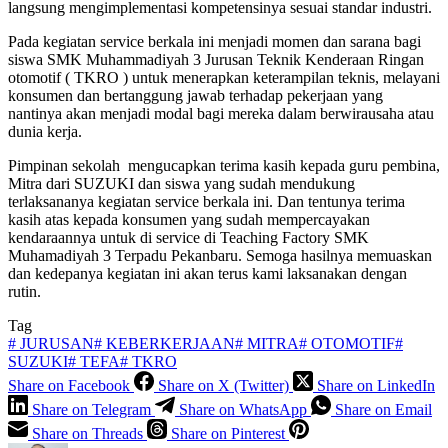
langsung mengimplementasi kompetensinya sesuai standar industri.
Pada kegiatan service berkala ini menjadi momen dan sarana bagi
siswa SMK Muhammadiyah 3 Jurusan Teknik Kenderaan Ringan
otomotif ( TKRO ) untuk menerapkan keterampilan teknis, melayani
konsumen dan bertanggung jawab terhadap pekerjaan yang
nantinya akan menjadi modal bagi mereka dalam berwirausaha atau
dunia kerja.
Pimpinan sekolah mengucapkan terima kasih kepada guru pembina,
Mitra dari SUZUKI dan siswa yang sudah mendukung
terlaksananya kegiatan service berkala ini. Dan tentunya terima
kasih atas kepada konsumen yang sudah mempercayakan
kendaraannya untuk di service di Teaching Factory SMK
Muhamadiyah 3 Terpadu Pekanbaru. Semoga hasilnya memuaskan
dan kedepanya kegiatan ini akan terus kami laksanakan dengan
rutin.
Tag
#
JURUSAN
#
KEBERKERJAAN
#
MITRA
#
OTOMOTIF
#
SUZUKI
#
TEFA
#
TKRO
Share on Facebook
Share on X (Twitter)
Share on LinkedIn
Share on Telegram
Share on WhatsApp
Share on Email
Share on Threads
Share on Pinterest