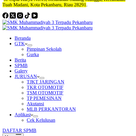
Tuah Madani, Kota Pekanbaru, Riau 28291
.
Beranda
GTK
Pimpinan Sekolah
Gurka
Berita
SPMB
Galery
JURUSAN
TJKT JARINGAN
TKR OTOMOTIF
TSM OTOMOTIF
TP PEMESINAN
Akutansi
MLB PERKANTORAN
Aplikasi
Cek Kelulusan
DAFTAR SPMB